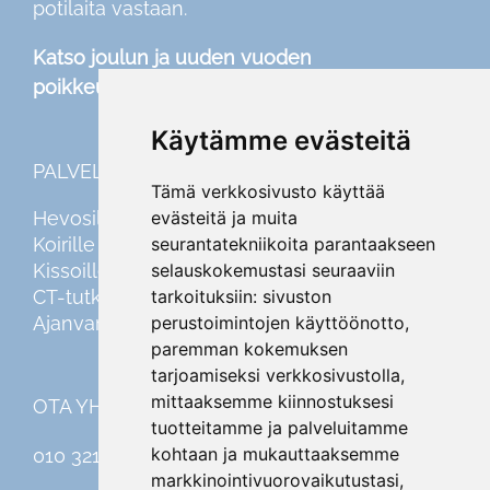
potilaita vastaan.
Katso joulun ja uuden vuoden
poikkeusaukioloajat
täältä
Käytämme evästeitä
PALVELUT
Tämä verkkosivusto käyttää
Hevosille
evästeitä ja muita
Koirille
seurantatekniikoita parantaakseen
Kissoille
selauskokemustasi seuraaviin
CT-tutkimus
tarkoituksiin:
sivuston
Ajanvaraus
perustoimintojen käyttöönotto
,
paremman kokemuksen
tarjoamiseksi verkkosivustolla
,
mittaaksemme kiinnostuksesi
OTA YHTEYTTÄ
tuotteitamme ja palveluitamme
kohtaan ja mukauttaaksemme
010 321 46 00
markkinointivuorovaikutustasi
,