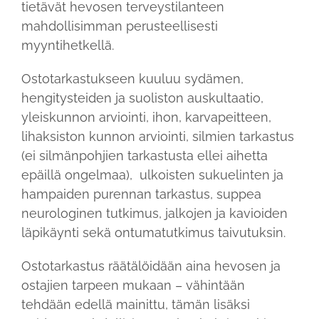
tietävät hevosen terveystilanteen
mahdollisimman perusteellisesti
myyntihetkellä.
Ostotarkastukseen kuuluu sydämen,
hengitysteiden ja suoliston auskultaatio,
yleiskunnon arviointi, ihon, karvapeitteen,
lihaksiston kunnon arviointi, silmien tarkastus
(ei silmänpohjien tarkastusta ellei aihetta
epäillä ongelmaa), ulkoisten sukuelinten ja
hampaiden purennan tarkastus, suppea
neurologinen tutkimus, jalkojen ja kavioiden
läpikäynti sekä ontumatutkimus taivutuksin.
Ostotarkastus räätälöidään aina hevosen ja
ostajien tarpeen mukaan – vähintään
tehdään edellä mainittu, tämän lisäksi