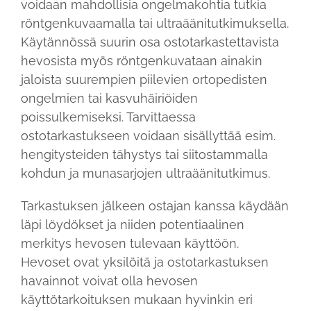
voidaan mahdollisia ongelmakohtia tutkia
röntgenkuvaamalla tai ultraäänitutkimuksella.
Käytännössä suurin osa ostotarkastettavista
hevosista myös röntgenkuvataan ainakin
jaloista suurempien piilevien ortopedisten
ongelmien tai kasvuhäiriöiden
poissulkemiseksi. Tarvittaessa
ostotarkastukseen voidaan sisällyttää esim.
hengitysteiden tähystys tai siitostammalla
kohdun ja munasarjojen ultraäänitutkimus.
Tarkastuksen jälkeen ostajan kanssa käydään
läpi löydökset ja niiden potentiaalinen
merkitys hevosen tulevaan käyttöön.
Hevoset ovat yksilöitä ja ostotarkastuksen
havainnot voivat olla hevosen
käyttötarkoituksen mukaan hyvinkin eri