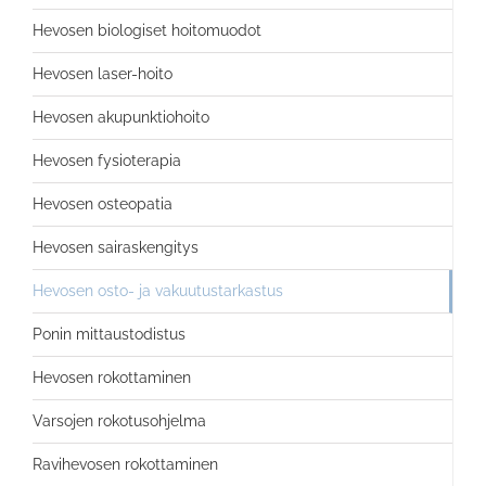
Hevosen biologiset hoitomuodot
Hevosen laser-hoito
Hevosen akupunktiohoito
Hevosen fysioterapia
Hevosen osteopatia
Hevosen sairaskengitys
Hevosen osto- ja vakuutustarkastus
Ponin mittaustodistus
Hevosen rokottaminen
Varsojen rokotusohjelma
Ravihevosen rokottaminen