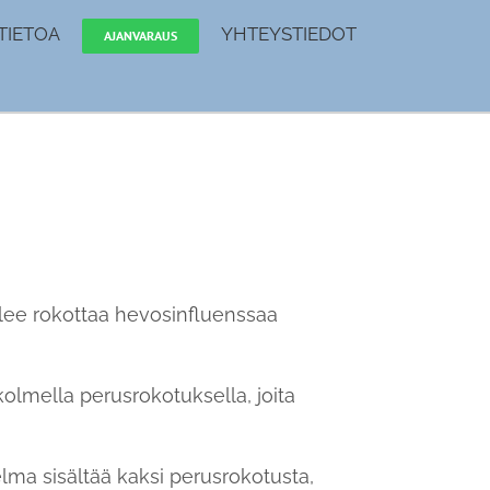
TIETOA
YHTEYSTIEDOT
AJANVARAUS
 tulee rokottaa hevosinfluenssaa
olmella perusrokotuksella, joita
lma sisältää kaksi perusrokotusta,