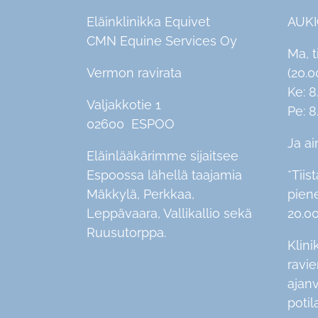
Eläinklinikka Equivet
AUK
CMN Equine Services Oy
Ma, t
Vermon ravirata
(20.0
Ke: 8
Valjakkotie 1
Pe: 8
02600 ESPOO
Ja ai
Eläinlääkärimme sijaitsee
Espoossa lähellä taajamia
*Tiist
Mäkkylä, Perkkaa,
pien
Leppävaara, Vallikallio sekä
20.00
Ruusutorppa.
Klini
ravi
ajan
potil