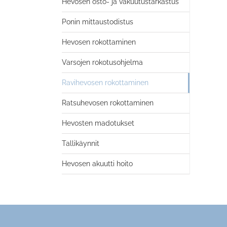
Hevosen osto- ja vakuutustarkastus
Ponin mittaustodistus
Hevosen rokottaminen
Varsojen rokotusohjelma
Ravihevosen rokottaminen
Ratsuhevosen rokottaminen
Hevosten madotukset
Tallikäynnit
Hevosen akuutti hoito