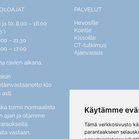
IOLOAJAT
PALVELUT
Hevosille
i ja to: 8.00 – 18.00
Koirille
0*)
Kissoille
.00 – 21.30
CT-tutkimus
.00 – 17.00
Ajanvaraus
na ravien aikana.
aisin
eläinvastaanotto klo
 asti.
kka toimii normaalista
Käytämme eväs
en ajan ja otamme
varauksella
Tämä verkkosivusto käy
parantaakseen selausko
aita vastaan.