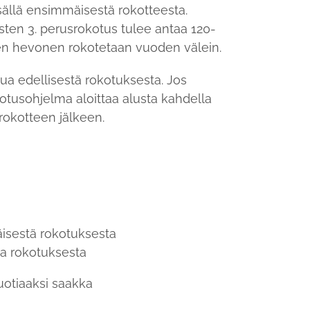
ällä ensimmäisestä rokotteesta.
en 3. perusrokotus tulee antaa 120-
een hevonen rokotetaan vuoden välein.
ua edellisestä rokotuksesta. Jos
kotusohjelma aloittaa alusta kahdella
srokotteen jälkeen.
isestä rokotuksesta
ta rokotuksesta
uotiaaksi saakka