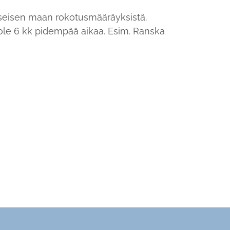
yseisen maan rokotusmääräyksistä.
 ole 6 kk pidempää aikaa. Esim. Ranska