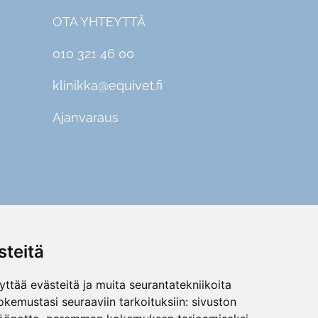
OTA YHTEYTTÄ
010 321 46 00
klinikka@equivet.fi
Ajanvaraus
teitä
ttää evästeitä ja muita seurantatekniikoita
kemustasi seuraaviin tarkoituksiin:
sivuston