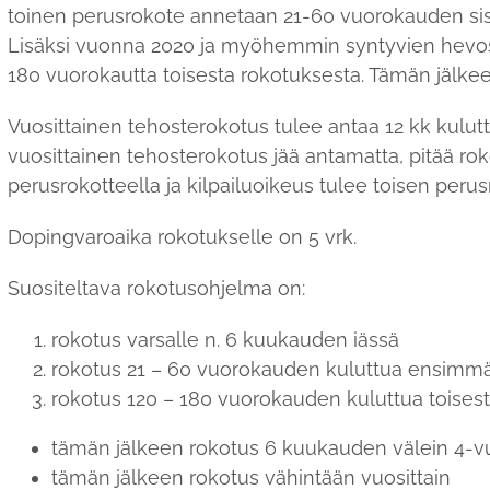
toinen perusrokote annetaan 21-60 vuorokauden sis
Lisäksi vuonna 2020 ja myöhemmin syntyvien hevost
180 vuorokautta toisesta rokotuksesta. Tämän jälk
Vuosittainen tehosterokotus tulee antaa 12 kk kulutt
vuosittainen tehosterokotus jää antamatta, pitää ro
perusrokotteella ja kilpailuoikeus tulee toisen peru
Dopingvaroaika rokotukselle on 5 vrk.
Suositeltava rokotusohjelma on:
rokotus varsalle n. 6 kuukauden iässä
rokotus 21 – 60 vuorokauden kuluttua ensimmä
rokotus 120 – 180 vuorokauden kuluttua toises
tämän jälkeen rokotus 6 kuukauden välein 4-v
tämän jälkeen rokotus vähintään vuosittain