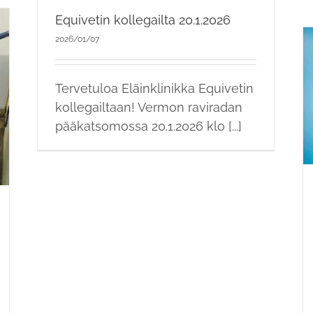
Equivetin kollegailta 20.1.2026
2026/01/07
Tervetuloa Eläinklinikka Equivetin
Hevosen hampaan poisto
kollegailtaan! Vermon raviradan
pääkatsomossa 20.1.2026 klo [...]
Tietopankki