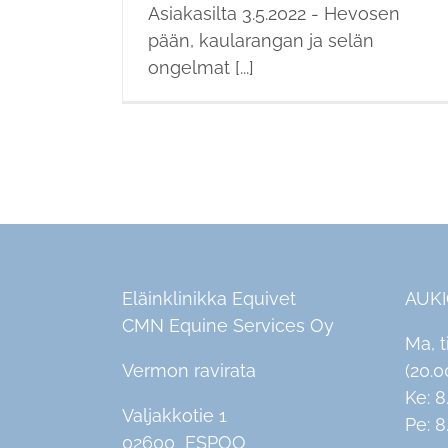
Asiakasilta 3.5.2022 - Hevosen
pään, kaularangan ja selän
ongelmat [...]
Eläinklinikka Equivet
AUK
CMN Equine Services Oy
Ma, t
Vermon ravirata
(20.0
Ke: 8
Valjakkotie 1
Pe: 8
02600 ESPOO