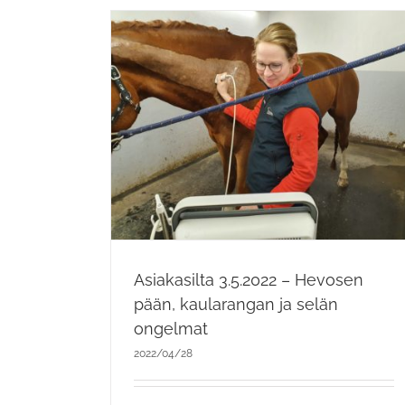
.2022 –
än,
 selän
t
ankki
Asiakasilta 3.5.2022 – Hevosen
pään, kaularangan ja selän
ongelmat
2022/04/28