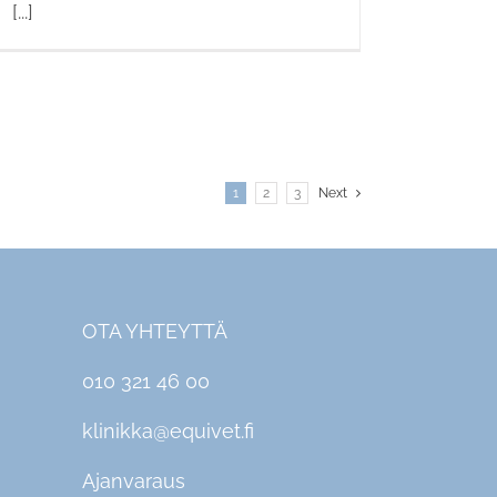
[...]
1
2
3
Next
OTA YHTEYTTÄ
010 321 46 00
klinikka@equivet.fi
Ajanvaraus