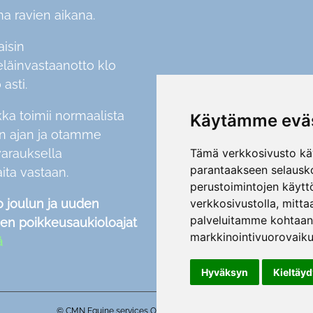
na ravien aikana.
aisin
eläinvastaanotto klo
 asti.
kka toimii normaalista
Käytämme eväs
en ajan ja otamme
Tämä verkkosivusto käy
varauksella
parantaakseen selausko
aita vastaan.
perustoimintojen käytt
verkkosivustolla
,
mitta
o joulun ja uuden
palveluitamme kohtaa
en poikkeusaukioloajat
markkinointivuorovaiku
ä
Hyväksyn
Kieltäy
© CMN Equine services Oy 2025 |
Tietosuojaseloste