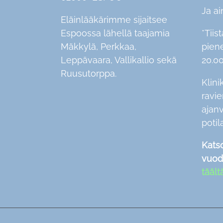
Ja ai
Eläinlääkärimme sijaitsee
Espoossa lähellä taajamia
*Tiist
Mäkkylä, Perkkaa,
pien
Leppävaara, Vallikallio sekä
20.00
Ruusutorppa.
Klini
ravi
ajan
potil
Kats
vuod
täält