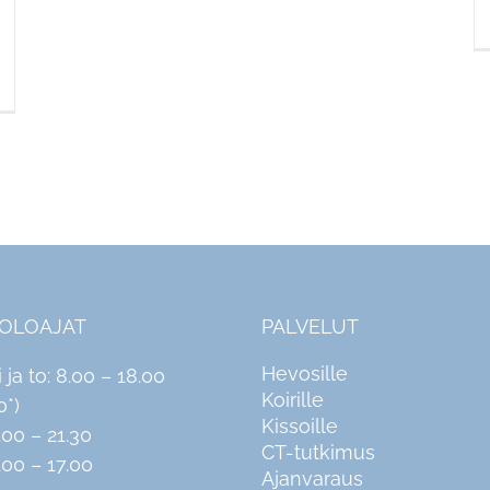
IOLOAJAT
PALVELUT
Hevosille
i ja to: 8.00 – 18.00
Koirille
0*)
Kissoille
.00 – 21.30
CT-tutkimus
.00 – 17.00
Ajanvaraus