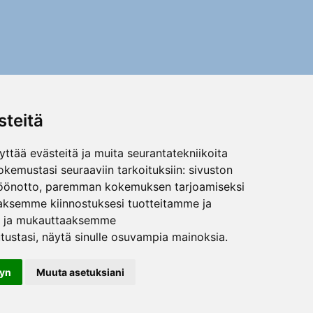
teitä
ttää evästeitä ja muita seurantatekniikoita
kemustasi seuraaviin tarkoituksiin:
sivuston
öönotto
,
paremman kokemuksen tarjoamiseksi
aksemme kiinnostuksesi tuotteitamme ja
n ja mukauttaaksemme
tustasi
,
näytä sinulle osuvampia mainoksia
.
dyn
Muuta asetuksiani