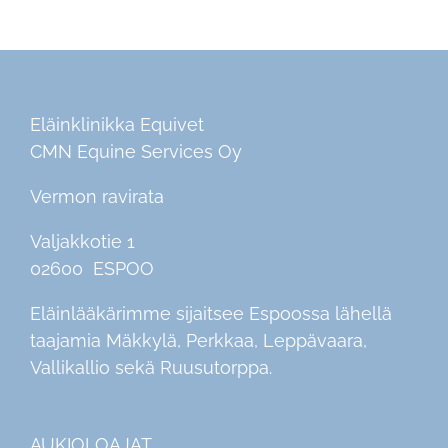
Eläinklinikka Equivet
CMN Equine Services Oy
Vermon ravirata
Valjakkotie 1
02600 ESPOO
Eläinlääkärimme sijaitsee Espoossa lähellä
taajamia Mäkkylä, Perkkaa, Leppävaara,
Vallikallio sekä Ruusutorppa.
AUKIOLOAJAT