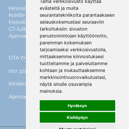
Tämä verkkosivusto käyttää
Hevosille
evästeitä ja muita
Koirille
seurantatekniikoita parantaakseen
Kissoille
selauskokemustasi seuraaviin
CT-tutkimus
tarkoituksiin:
sivuston
Ajanvaraus
perustoimintojen käyttöönotto
,
paremman kokemuksen
tarjoamiseksi verkkosivustolla
,
mittaaksemme kiinnostuksesi
OTA YHTEYTTÄ
tuotteitamme ja palveluitamme
kohtaan ja mukauttaaksemme
010 321 46 00
markkinointivuorovaikutustasi
,
klinikka@equivet.fi
näytä sinulle osuvampia
mainoksia
.
Ajanvaraus
Hyväksyn
Kieltäydyn