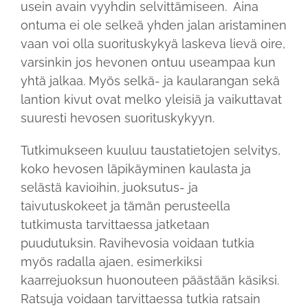
usein avain vyyhdin selvittämiseen. Aina
ontuma ei ole selkeä yhden jalan aristaminen
vaan voi olla suorituskykyä laskeva lievä oire,
varsinkin jos hevonen ontuu useampaa kun
yhtä jalkaa. Myös selkä- ja kaularangan sekä
lantion kivut ovat melko yleisiä ja vaikuttavat
suuresti hevosen suorituskykyyn.
Tutkimukseen kuuluu taustatietojen selvitys,
koko hevosen läpikäyminen kaulasta ja
selästä kavioihin, juoksutus- ja
taivutuskokeet ja tämän perusteella
tutkimusta tarvittaessa jatketaan
puudutuksin. Ravihevosia voidaan tutkia
myös radalla ajaen, esimerkiksi
kaarrejuoksun huonouteen päästään käsiksi.
Ratsuja voidaan tarvittaessa tutkia ratsain