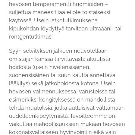
hevosen temperamentti huomioiden –
suljettua maneesitilaa ei ole toistaiseksi
käytössä. Usein jatkotutkimuksena
kipukohdan löydyttyä tarvitaan ultraääni- tai
röntgentutkimus.
Syyn selvityksen jälkeen neuvotellaan
omistajan kanssa tarvittavasta akuutista
hoidosta (usein nivelensisäinen,
suonensisäinen tai suun kautta annettava
lääkitys) sekä jatkohoidosta kotona. Usein
hevosen valmennuksessa, varusteissa tai
esimerkiksi kengityksessä on mahdollista
tehdä muutoksia, jotka auttaisivat välttämään
uudelleenkipeytymistä. Tavoitteemme on
vaikuttaa mahdollisuuksien mukaan hevosen
kokonaisvaltaiseen hyvinvointiin eikä vain