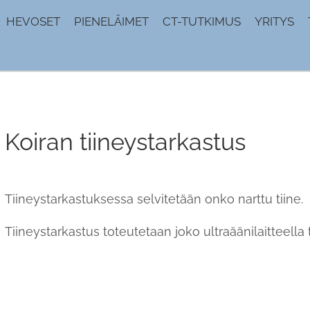
HEVOSET
PIENELÄIMET
CT-TUTKIMUS
YRITYS
Koiran tiineystarkastus
Tiineystarkastuksessa selvitetään onko narttu tiine.
Tiineystarkastus toteutetaan joko ultraäänilaitteella t