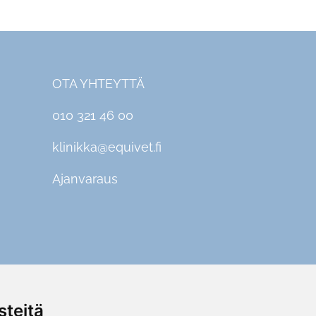
OTA YHTEYTTÄ
010 321 46 00
klinikka@equivet.fi
Ajanvaraus
teitä