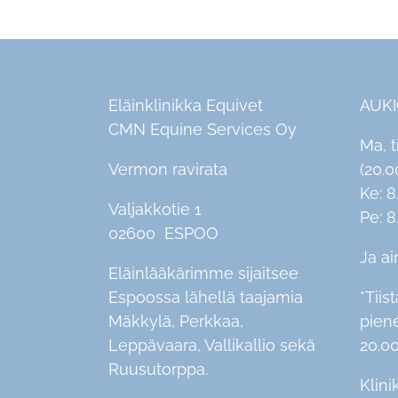
Eläinklinikka Equivet
AUK
CMN Equine Services Oy
Ma, t
Vermon ravirata
(20.0
Ke: 8
Valjakkotie 1
Pe: 8
02600 ESPOO
Ja ai
Eläinlääkärimme sijaitsee
Espoossa lähellä taajamia
*Tiist
Mäkkylä, Perkkaa,
pien
Leppävaara, Vallikallio sekä
20.00
Ruusutorppa.
Klini