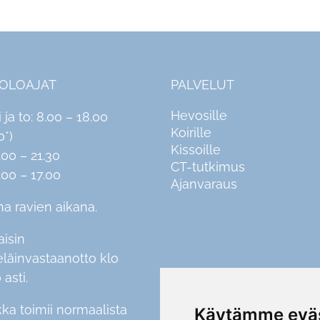
IOLOAJAT
PALVELUT
Hevosille
i ja to: 8.00 – 18.00
Koirille
0*)
Kissoille
.00 – 21.30
CT-tutkimus
.00 – 17.00
Ajanvaraus
na ravien aikana.
aisin
eläinvastaanotto klo
 asti.
kka toimii normaalista
Käytämme eväs