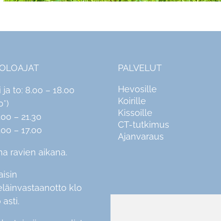
IOLOAJAT
PALVELUT
Hevosille
i ja to: 8.00 – 18.00
Koirille
0*)
Kissoille
.00 – 21.30
CT-tutkimus
.00 – 17.00
Ajanvaraus
na ravien aikana.
aisin
eläinvastaanotto klo
 asti.