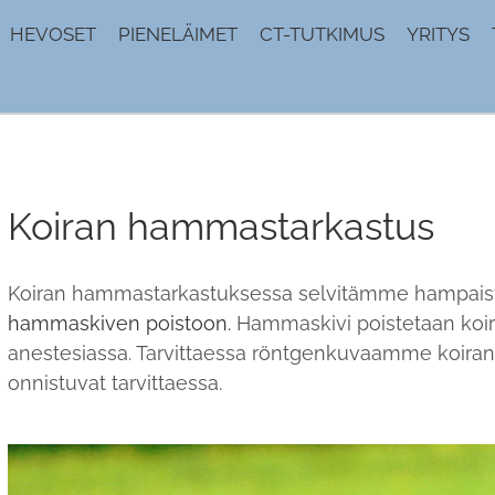
HEVOSET
PIENELÄIMET
CT-TUTKIMUS
YRITYS
Koiran hammastarkastus
Koiran hammastarkastuksessa selvitämme hampaiston 
hammaskiven poistoon.
Hammaskivi poistetaan koira
anestesiassa. Tarvittaessa röntgenkuvaamme koira
onnistuvat tarvittaessa.