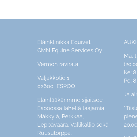
Eläinklinikka Equivet
AUK
CMN Equine Services Oy
Ma, t
Vermon ravirata
(20.0
Ke: 8
Valjakkotie 1
Pe: 8
02600 ESPOO
Ja ai
Eläinlääkärimme sijaitsee
Espoossa lähellä taajamia
*Tiist
Mäkkylä, Perkkaa,
pien
Leppävaara, Vallikallio sekä
20.00
Ruusutorppa.