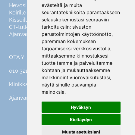
Hevosille
evästeitä ja muita
Koirille
seurantatekniikoita parantaakseen
Kissoille
selauskokemustasi seuraaviin
CT-tutkimus
tarkoituksiin:
sivuston
Ajanvaraus
perustoimintojen käyttöönotto
,
paremman kokemuksen
tarjoamiseksi verkkosivustolla
,
mittaaksemme kiinnostuksesi
OTA YHTEYTTÄ
tuotteitamme ja palveluitamme
kohtaan ja mukauttaaksemme
010 321 46 00
markkinointivuorovaikutustasi
,
klinikka@equivet.fi
näytä sinulle osuvampia
mainoksia
.
Ajanvaraus
Hyväksyn
Kieltäydyn
Muuta asetuksiani