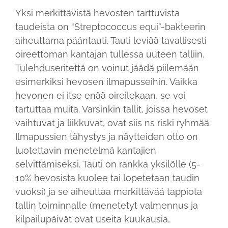
Yksi merkittävistä hevosten tarttuvista
taudeista on “Streptococcus equi”-bakteerin
aiheuttama pääntauti. Tauti leviää tavallisesti
oireettoman kantajan tullessa uuteen talliin.
Tulehduseritettä on voinut jäädä piilemään
esimerkiksi hevosen ilmapusseihin. Vaikka
hevonen ei itse enää oireilekaan, se voi
tartuttaa muita. Varsinkin tallit, joissa hevoset
vaihtuvat ja liikkuvat, ovat siis ns riski ryhmää.
Ilmapussien tähystys ja näytteiden otto on
luotettavin menetelmä kantajien
selvittämiseksi. Tauti on rankka yksilölle (5-
10% hevosista kuolee tai lopetetaan taudin
vuoksi) ja se aiheuttaa merkittävää tappiota
tallin toiminnalle (menetetyt valmennus ja
kilpailupäivät ovat useita kuukausia,