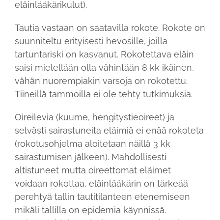
eläinlääkärikulut).
Tautia vastaan on saatavilla rokote. Rokote on
suunniteltu erityisesti hevosille, joilla
tartuntariski on kasvanut. Rokotettava eläin
saisi mielellään olla vähintään 8 kk ikäinen,
vähän nuorempiakin varsoja on rokotettu.
Tiineillä tammoilla ei ole tehty tutkimuksia.
Oireilevia (kuume, hengitystieoireet) ja
selvästi sairastuneita eläimiä ei enää rokoteta
(rokotusohjelma aloitetaan näillä 3 kk
sairastumisen jälkeen). Mahdollisesti
altistuneet mutta oireettomat eläimet
voidaan rokottaa, eläinlääkärin on tärkeää
perehtyä tallin tautitilanteen etenemiseen
mikäli tallilla on epidemia käynnissä.